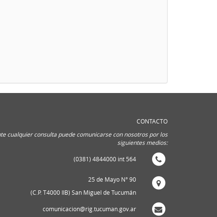
CONTACTO
te cualquier consulta puede comunicarse con nosotros por los
siguientes medios:
(0381) 4844000 int 564
25 de Mayo N° 90
(C.P. T4000 IIB) San Miguel de Tucumán
comunicacion@rig.tucuman.gov.ar